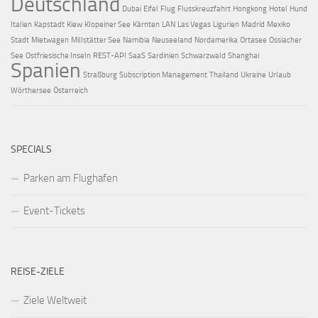
Deutschland
Dubai
Eifel
Flug
Flusskreuzfahrt
Hongkong
Hotel
Hund
Italien
Kapstadt
Kiew
Klopeiner See
Kärnten
LAN
Las Vegas
Ligurien
Madrid
Mexiko
Stadt
Mietwagen
Millstätter See
Namibia
Neuseeland
Nordamerika
Ortasee
Ossiacher
See
Ostfriesische Inseln
REST-API
SaaS
Sardinien
Schwarzwald
Shanghai
Spanien
Straßburg
Subscription Management
Thailand
Ukraine
Urlaub
Wörthersee
Österreich
SPECIALS
Parken am Flughafen
Event-Tickets
REISE-ZIELE
Ziele Weltweit