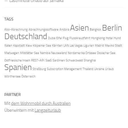
Lastminute Urlaub auf Jamaika
TAGS
Asien
Berlin
Abo-Abrechnung
Abrechnungssoftware
Andora
Bangkok
Deutschland
Dubai
Eifel
Flug
Flusskreuzfahrt
Hongkong
Hotel
Hund
Italien
Kapstadt
Kiew
Klopeiner See
Kärnten
LAN
Las Vegas
Ligurien
Madrid
Mexiko Stadt
Mietwagen
Millstätter See
Namibia
Neuseeland
Nordamerika
Ortasee
Ossiacher See
Ostfriesische Inseln
REST-API
SaaS
Sardinien
Schwarzwald
Shanghai
Spanien
Straßburg
Subscription Management
Thailand
Ukraine
Urlaub
Wörthersee
Österreich
PARTNER
Mit
dem Wohnmobil durch Australien
Überwintern mit
Langzeiturlaub