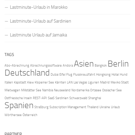
Lastminute-Urlaub in Marokko
Lastminute-Urlaub auf Sardinien
Lastminute Urlaub auf Jamaika
TAGS
Asien
Berlin
Abo-Abrechnung
Abrechnungssoftware
Andora
Bangkok
Deutschland
Dubai
Eifel
Flug
Flusskreuzfahrt
Hongkong
Hotel
Hund
Italien
Kapstadt
Kiew
Klopeiner See
Kärnten
LAN
Las Vegas
Ligurien
Madrid
Mexiko Stadt
Mietwagen
Millstätter See
Namibia
Neuseeland
Nordamerika
Ortasee
Ossiacher See
Ostfriesische Inseln
REST-API
SaaS
Sardinien
Schwarzwald
Shanghai
Spanien
Straßburg
Subscription Management
Thailand
Ukraine
Urlaub
Wörthersee
Österreich
PARTNER