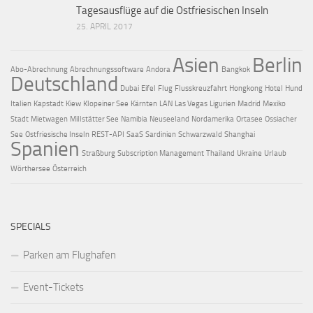
Tagesausflüge auf die Ostfriesischen Inseln
25. APRIL 2017
Asien
Berlin
Abo-Abrechnung
Abrechnungssoftware
Andora
Bangkok
Deutschland
Dubai
Eifel
Flug
Flusskreuzfahrt
Hongkong
Hotel
Hund
Italien
Kapstadt
Kiew
Klopeiner See
Kärnten
LAN
Las Vegas
Ligurien
Madrid
Mexiko
Stadt
Mietwagen
Millstätter See
Namibia
Neuseeland
Nordamerika
Ortasee
Ossiacher
See
Ostfriesische Inseln
REST-API
SaaS
Sardinien
Schwarzwald
Shanghai
Spanien
Straßburg
Subscription Management
Thailand
Ukraine
Urlaub
Wörthersee
Österreich
SPECIALS
Parken am Flughafen
Event-Tickets