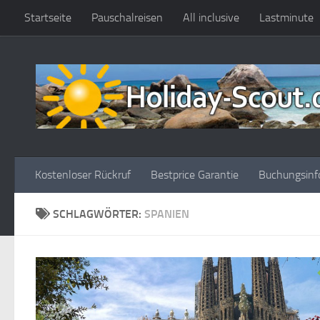
Startseite
Pauschalreisen
All inclusive
Lastminute
Zum Inhalt springen
Kostenloser Rückruf
Bestprice Garantie
Buchungsinf
SCHLAGWÖRTER:
SPANIEN