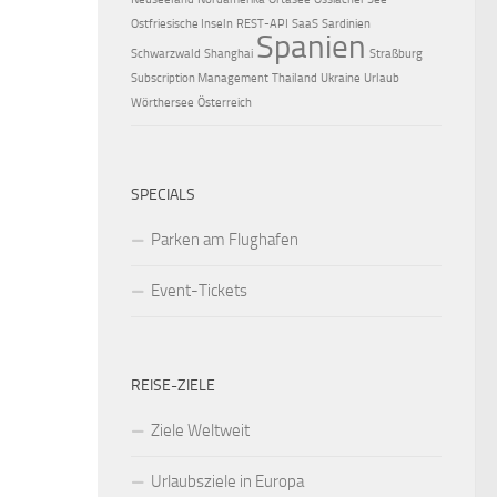
Ostfriesische Inseln
REST-API
SaaS
Sardinien
Spanien
Schwarzwald
Shanghai
Straßburg
Subscription Management
Thailand
Ukraine
Urlaub
Wörthersee
Österreich
SPECIALS
Parken am Flughafen
Event-Tickets
REISE-ZIELE
Ziele Weltweit
Urlaubsziele in Europa