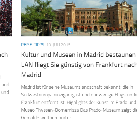
REISE-TIPPS
10. JULI 2015
ach
Kultur und Museen in Madrid bestaunen
LAN fliegt Sie günstig von Frankfurt nac
Madrid
i
r und
Madrid ist für seine Museumslandschaft bekannt, die in
r und
Südwesteuropa einzigartig ist und nur wenige Flugstund
Frankfurt entfernt ist. Highlights der Kunst im Prado un
Museo Thyssen-Bornemisza Das Prado-Museum zeigt di
Gemälde weltberühmter...