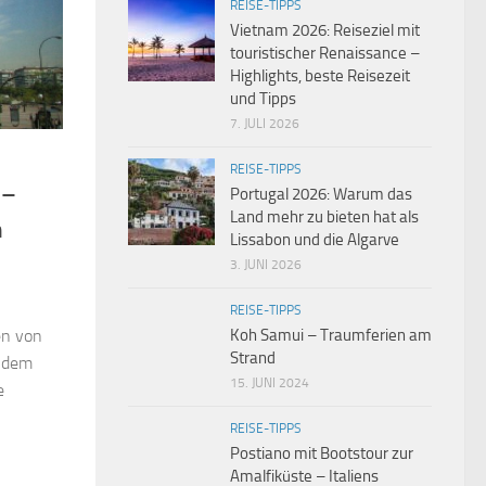
REISE-TIPPS
Vietnam 2026: Reiseziel mit
touristischer Renaissance –
Highlights, beste Reisezeit
und Tipps
7. JULI 2026
REISE-TIPPS
 –
Portugal 2026: Warum das
Land mehr zu bieten hat als
h
Lissabon und die Algarve
3. JUNI 2026
REISE-TIPPS
en von
Koh Samui – Traumferien am
Strand
d dem
15. JUNI 2024
e
REISE-TIPPS
Postiano mit Bootstour zur
Amalfiküste – Italiens