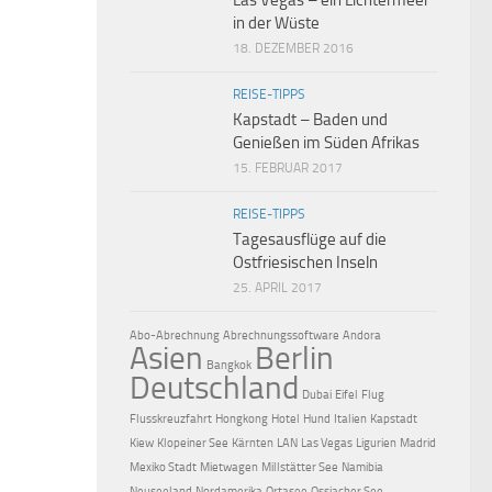
Las Vegas – ein Lichtermeer
in der Wüste
18. DEZEMBER 2016
REISE-TIPPS
Kapstadt – Baden und
Genießen im Süden Afrikas
15. FEBRUAR 2017
REISE-TIPPS
Tagesausflüge auf die
Ostfriesischen Inseln
25. APRIL 2017
Abo-Abrechnung
Abrechnungssoftware
Andora
Asien
Berlin
Bangkok
Deutschland
Dubai
Eifel
Flug
Flusskreuzfahrt
Hongkong
Hotel
Hund
Italien
Kapstadt
Kiew
Klopeiner See
Kärnten
LAN
Las Vegas
Ligurien
Madrid
Mexiko Stadt
Mietwagen
Millstätter See
Namibia
Neuseeland
Nordamerika
Ortasee
Ossiacher See