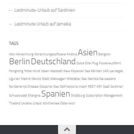
Lastminute-Urlaub auf Sardinien
Lastminute Urlaub auf Jamaika
TAGS
Asien
Abo-Abrechnung
Abrechnungssoftware
Andora
Bangkok
Berlin
Deutschland
Dubai
Eifel
Flug
Flusskreuzfahrt
Hongkong
Hotel
Hund
Italien
Kapstadt
Kiew
Klopeiner See
Kärnten
LAN
Las Vegas
Ligurien
Madrid
Mexiko Stadt
Mietwagen
Millstätter See
Namibia
Neuseeland
Nordamerika
Ortasee
Ossiacher See
Ostfriesische Inseln
REST-API
SaaS
Sardinien
Spanien
Schwarzwald
Shanghai
Straßburg
Subscription Management
Thailand
Ukraine
Urlaub
Wörthersee
Österreich