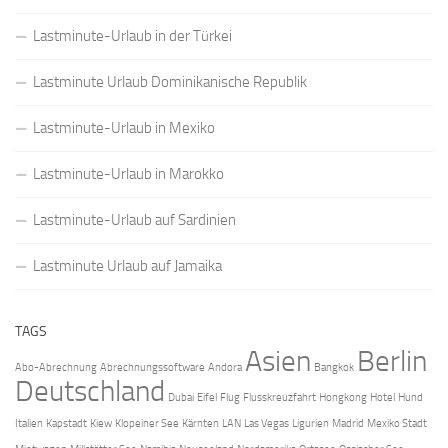
Lastminute-Urlaub in der Türkei
Lastminute Urlaub Dominikanische Republik
Lastminute-Urlaub in Mexiko
Lastminute-Urlaub in Marokko
Lastminute-Urlaub auf Sardinien
Lastminute Urlaub auf Jamaika
TAGS
Asien
Berlin
Abo-Abrechnung
Abrechnungssoftware
Andora
Bangkok
Deutschland
Dubai
Eifel
Flug
Flusskreuzfahrt
Hongkong
Hotel
Hund
Italien
Kapstadt
Kiew
Klopeiner See
Kärnten
LAN
Las Vegas
Ligurien
Madrid
Mexiko Stadt