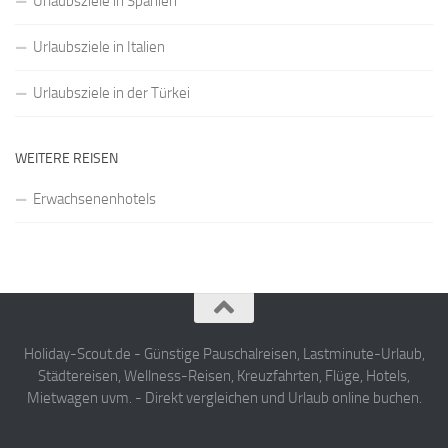
Urlaubsziele in Spanien
Urlaubsziele in Italien
Urlaubsziele in der Türkei
WEITERE REISEN
Erwachsenenhotels
Holiday-Scout.de - Günstige Pauschalreisen, Lastminute-Urlaub,
Städtereisen, Wellness-Reisen, Kreuzfahrten, Flüge, Hotels,
Mietwagen uvm. - Direkt vergleichen und Urlaub online buchen.