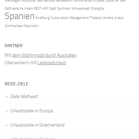
Mietwagen
Millstätter See
Namibia
Neuseeland
Nordamerika
Ortasee
Ossiacher See
Ostfriesische Inseln
REST-API
SaaS
Sardinien
Schwarzwald
Shanghai
Spanien
Straßburg
Subscription Management
Thailand
Ukraine
Urlaub
Wörthersee
Österreich
PARTNER
Mit
dem Wohnmobil durch Australien
Überwintern mit
Langzeiturlaub
REISE-ZIELE
Ziele Weltweit
Urlaubsziele in Europa
Urlaubsziele in Griechenland