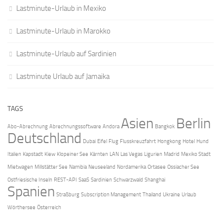
Lastminute-Urlaub in Mexiko
Lastminute-Urlaub in Marokko
Lastminute-Urlaub auf Sardinien
Lastminute Urlaub auf Jamaika
TAGS
Asien
Berlin
Abo-Abrechnung
Abrechnungssoftware
Andora
Bangkok
Deutschland
Dubai
Eifel
Flug
Flusskreuzfahrt
Hongkong
Hotel
Hund
Italien
Kapstadt
Kiew
Klopeiner See
Kärnten
LAN
Las Vegas
Ligurien
Madrid
Mexiko Stadt
Mietwagen
Millstätter See
Namibia
Neuseeland
Nordamerika
Ortasee
Ossiacher See
Ostfriesische Inseln
REST-API
SaaS
Sardinien
Schwarzwald
Shanghai
Spanien
Straßburg
Subscription Management
Thailand
Ukraine
Urlaub
Wörthersee
Österreich