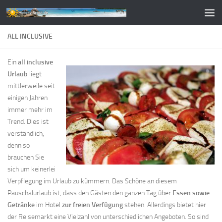
Zum Inhalt springen
ALL INCLUSIVE
Ein
all inclusive
Urlaub
liegt
mittlerweile seit
einigen Jahren
immer mehr im
Trend. Dies ist
verständlich,
denn so
brauchen Sie
sich um keinerlei
Verpflegung im Urlaub zu kümmern. Das Schöne an diesem
Pauschalurlaub ist, dass den Gästen den ganzen Tag über
Essen sowie
Getränke
im Hotel
zur freien Verfügung
stehen. Allerdings bietet hier
der Reisemarkt eine Vielzahl von unterschiedlichen Angeboten. So sind