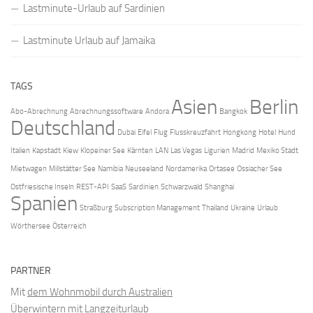
Lastminute-Urlaub auf Sardinien
Lastminute Urlaub auf Jamaika
TAGS
Asien
Berlin
Abo-Abrechnung
Abrechnungssoftware
Andora
Bangkok
Deutschland
Dubai
Eifel
Flug
Flusskreuzfahrt
Hongkong
Hotel
Hund
Italien
Kapstadt
Kiew
Klopeiner See
Kärnten
LAN
Las Vegas
Ligurien
Madrid
Mexiko Stadt
Mietwagen
Millstätter See
Namibia
Neuseeland
Nordamerika
Ortasee
Ossiacher See
Ostfriesische Inseln
REST-API
SaaS
Sardinien
Schwarzwald
Shanghai
Spanien
Straßburg
Subscription Management
Thailand
Ukraine
Urlaub
Wörthersee
Österreich
PARTNER
Mit
dem Wohnmobil durch Australien
Überwintern mit
Langzeiturlaub