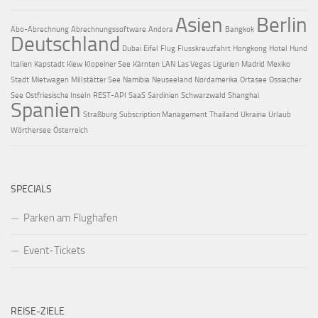
Asien
Berlin
Abo-Abrechnung
Abrechnungssoftware
Andora
Bangkok
Deutschland
Dubai
Eifel
Flug
Flusskreuzfahrt
Hongkong
Hotel
Hund
Italien
Kapstadt
Kiew
Klopeiner See
Kärnten
LAN
Las Vegas
Ligurien
Madrid
Mexiko
Stadt
Mietwagen
Millstätter See
Namibia
Neuseeland
Nordamerika
Ortasee
Ossiacher
See
Ostfriesische Inseln
REST-API
SaaS
Sardinien
Schwarzwald
Shanghai
Spanien
Straßburg
Subscription Management
Thailand
Ukraine
Urlaub
Wörthersee
Österreich
SPECIALS
Parken am Flughafen
Event-Tickets
REISE-ZIELE