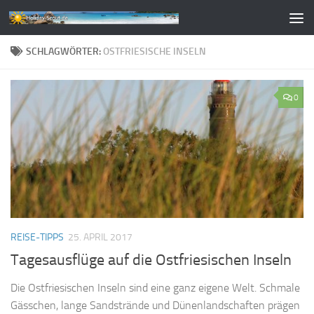
Zum Inhalt springen
SCHLAGWÖRTER:
OSTFRIESISCHE INSELN
0
REISE-TIPPS
25. APRIL 2017
Tagesausflüge auf die Ostfriesischen Inseln
Die Ostfriesischen Inseln sind eine ganz eigene Welt. Schmale
Gässchen, lange Sandstrände und Dünenlandschaften prägen