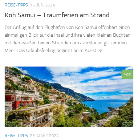
REISE-TIPPS
15. JUNI 2024
Koh Samui – Traumferien am Strand
Der Anflug auf den Flughafen von Koh Samui offenbart einen
einmaligen Blick auf die Insel und ihre vielen kleinen Buchten
mit den weißen feinen Stränden am azurblauen glitzernden
Meer. Das Urlaubsfeeling beginnt beim Ausstieg...
0
REISE-TIPPS
29. MÄRZ 2024