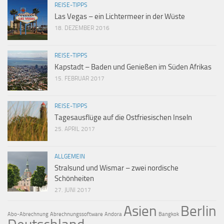
REISE-TIPPS
Las Vegas – ein Lichtermeer in der Wüste
18. DEZEMBER 2016
REISE-TIPPS
Kapstadt – Baden und Genießen im Süden Afrikas
15. FEBRUAR 2017
REISE-TIPPS
Tagesausflüge auf die Ostfriesischen Inseln
25. APRIL 2017
ALLGEMEIN
Stralsund und Wismar – zwei nordische
Schönheiten
27. JUNI 2017
Asien
Berlin
Abo-Abrechnung
Abrechnungssoftware
Andora
Bangkok