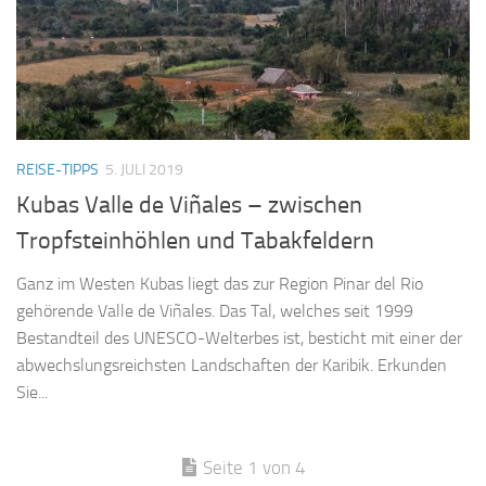
REISE-TIPPS
5. JULI 2019
Kubas Valle de Viñales – zwischen
Tropfsteinhöhlen und Tabakfeldern
Ganz im Westen Kubas liegt das zur Region Pinar del Rio
gehörende Valle de Viñales. Das Tal, welches seit 1999
Bestandteil des UNESCO-Welterbes ist, besticht mit einer der
abwechslungsreichsten Landschaften der Karibik. Erkunden
Sie...
Seite 1 von 4