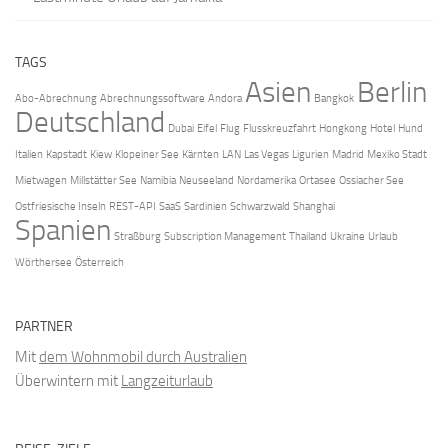
TAGS
Asien
Berlin
Abo-Abrechnung
Abrechnungssoftware
Andora
Bangkok
Deutschland
Dubai
Eifel
Flug
Flusskreuzfahrt
Hongkong
Hotel
Hund
Italien
Kapstadt
Kiew
Klopeiner See
Kärnten
LAN
Las Vegas
Ligurien
Madrid
Mexiko Stadt
Mietwagen
Millstätter See
Namibia
Neuseeland
Nordamerika
Ortasee
Ossiacher See
Ostfriesische Inseln
REST-API
SaaS
Sardinien
Schwarzwald
Shanghai
Spanien
Straßburg
Subscription Management
Thailand
Ukraine
Urlaub
Wörthersee
Österreich
PARTNER
Mit
dem Wohnmobil durch Australien
Überwintern mit
Langzeiturlaub