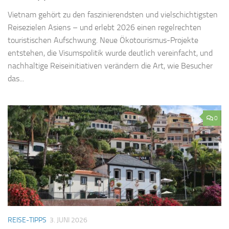
Vietnam gehört zu den faszinierendsten und vielschichtigsten
Reisezielen Asiens – und erlebt 2026 einen regelrechten
touristischen Aufschwung. Neue Ökotourismus-Projekte
entstehen, die Visumspolitik wurde deutlich vereinfacht, und
nachhaltige Reiseinitiativen verändern die Art, wie Besucher
das...
0
REISE-TIPPS
3. JUNI 2026