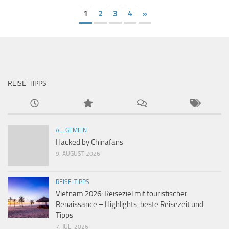
1
2
3
4
»
REISE-TIPPS
ALLGEMEIN
Hacked by Chinafans
9. AUGUST 2026
REISE-TIPPS
Vietnam 2026: Reiseziel mit touristischer
Renaissance – Highlights, beste Reisezeit und
Tipps
7. JULI 2026