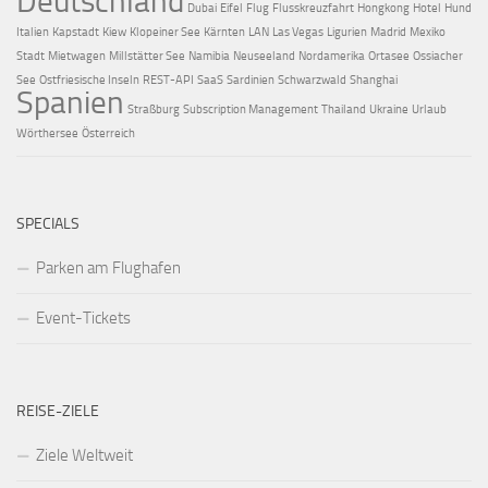
Deutschland
Dubai
Eifel
Flug
Flusskreuzfahrt
Hongkong
Hotel
Hund
Italien
Kapstadt
Kiew
Klopeiner See
Kärnten
LAN
Las Vegas
Ligurien
Madrid
Mexiko
Stadt
Mietwagen
Millstätter See
Namibia
Neuseeland
Nordamerika
Ortasee
Ossiacher
See
Ostfriesische Inseln
REST-API
SaaS
Sardinien
Schwarzwald
Shanghai
Spanien
Straßburg
Subscription Management
Thailand
Ukraine
Urlaub
Wörthersee
Österreich
SPECIALS
Parken am Flughafen
Event-Tickets
REISE-ZIELE
Ziele Weltweit