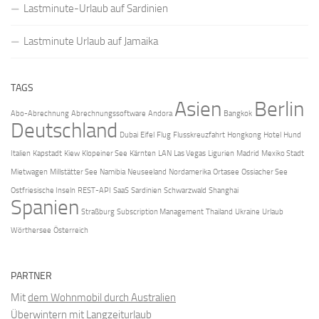
Lastminute-Urlaub auf Sardinien
Lastminute Urlaub auf Jamaika
TAGS
Asien
Berlin
Abo-Abrechnung
Abrechnungssoftware
Andora
Bangkok
Deutschland
Dubai
Eifel
Flug
Flusskreuzfahrt
Hongkong
Hotel
Hund
Italien
Kapstadt
Kiew
Klopeiner See
Kärnten
LAN
Las Vegas
Ligurien
Madrid
Mexiko Stadt
Mietwagen
Millstätter See
Namibia
Neuseeland
Nordamerika
Ortasee
Ossiacher See
Ostfriesische Inseln
REST-API
SaaS
Sardinien
Schwarzwald
Shanghai
Spanien
Straßburg
Subscription Management
Thailand
Ukraine
Urlaub
Wörthersee
Österreich
PARTNER
Mit
dem Wohnmobil durch Australien
Überwintern mit
Langzeiturlaub