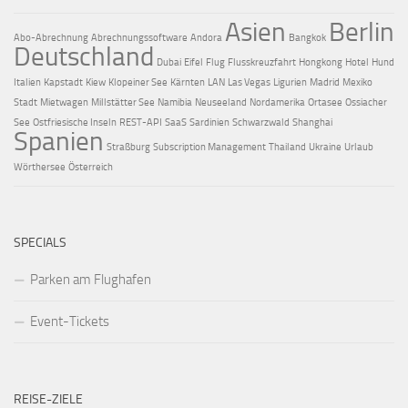
Asien
Berlin
Abo-Abrechnung
Abrechnungssoftware
Andora
Bangkok
Deutschland
Dubai
Eifel
Flug
Flusskreuzfahrt
Hongkong
Hotel
Hund
Italien
Kapstadt
Kiew
Klopeiner See
Kärnten
LAN
Las Vegas
Ligurien
Madrid
Mexiko
Stadt
Mietwagen
Millstätter See
Namibia
Neuseeland
Nordamerika
Ortasee
Ossiacher
See
Ostfriesische Inseln
REST-API
SaaS
Sardinien
Schwarzwald
Shanghai
Spanien
Straßburg
Subscription Management
Thailand
Ukraine
Urlaub
Wörthersee
Österreich
SPECIALS
Parken am Flughafen
Event-Tickets
REISE-ZIELE