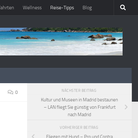
fahrten
Wellness
Reise-Tipps
Blog
NÄCHSTER BEITRAG
0
Kultur und Museen in Madrid bestaunen
– LAN fliegt Sie günstig von Frankfurt
nach Madrid
VORHERIGER BEITRAG
Fliegen mit Hund – Pro und Contra