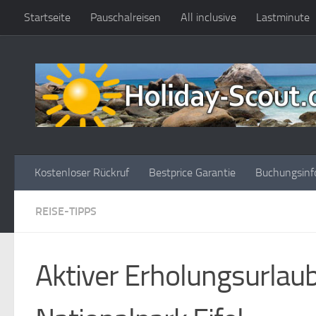
Startseite
Pauschalreisen
All inclusive
Lastminute
Zum Inhalt springen
Kostenloser Rückruf
Bestprice Garantie
Buchungsinf
REISE-TIPPS
Aktiver Erholungsurlaub