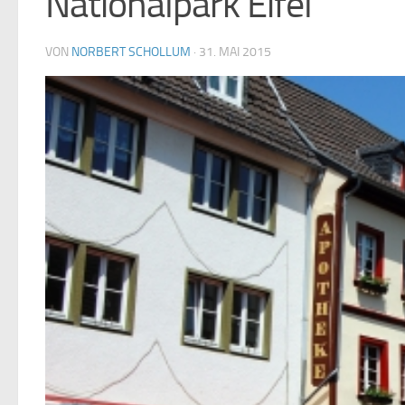
Nationalpark Eifel
VON
NORBERT SCHOLLUM
·
31. MAI 2015