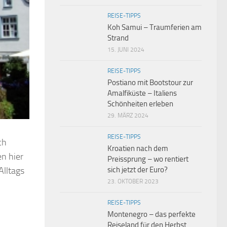
REISE-TIPPS
Koh Samui – Traumferien am
Strand
15. JUNI 2024
REISE-TIPPS
Postiano mit Bootstour zur
Amalfiküste – Italiens
Schönheiten erleben
29. MÄRZ 2024
REISE-TIPPS
ch
Kroatien nach dem
en hier
Preissprung – wo rentiert
sich jetzt der Euro?
Alltags
23. OKTOBER 2023
REISE-TIPPS
Montenegro – das perfekte
Reiseland für den Herbst