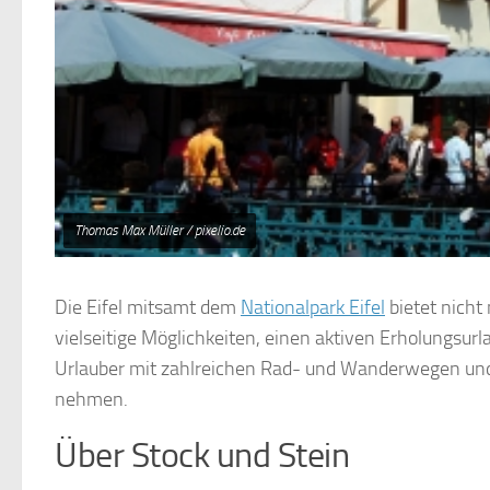
Thomas Max Müller / pixelio.de
Die Eifel mitsamt dem
Nationalpark Eifel
bietet nicht
vielseitige Möglichkeiten, einen aktiven Erholungsurl
Urlauber mit zahlreichen Rad- und Wanderwegen und vi
nehmen.
Über Stock und Stein