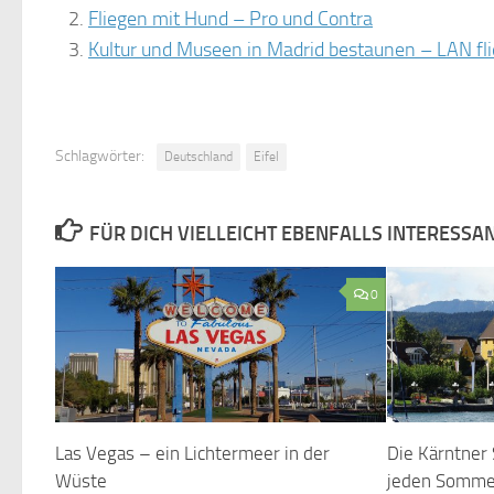
Fliegen mit Hund – Pro und Contra
Kultur und Museen in Madrid bestaunen – LAN fli
Schlagwörter:
Deutschland
Eifel
FÜR DICH VIELLEICHT EBENFALLS INTERESSA
0
Las Vegas – ein Lichtermeer in der
Die Kärntner 
Wüste
jeden Sommer