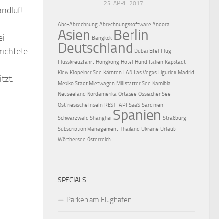
25. APRIL 2017
ndluft.
Abo-Abrechnung
Abrechnungssoftware
Andora
Asien
Berlin
ei
Bangkok
Deutschland
richtete
Dubai
Eifel
Flug
Flusskreuzfahrt
Hongkong
Hotel
Hund
Italien
Kapstadt
Kiew
Klopeiner See
Kärnten
LAN
Las Vegas
Ligurien
Madrid
tzt.
Mexiko Stadt
Mietwagen
Millstätter See
Namibia
Neuseeland
Nordamerika
Ortasee
Ossiacher See
Ostfriesische Inseln
REST-API
SaaS
Sardinien
Spanien
Schwarzwald
Shanghai
Straßburg
Subscription Management
Thailand
Ukraine
Urlaub
Wörthersee
Österreich
SPECIALS
Parken am Flughafen