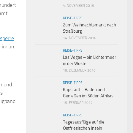
 hundert
4. NOVEMBER 2019
samt
REISE-TIPPS
Zum Weihnachtsmarkt nach
Straßburg
lsperre
.
14. NOVEMBER 2016
h im an
REISE-TIPPS
Las Vegas – ein Lichtermeer
in der Wüste
18. DEZEMBER 2016
REISE-TIPPS
en und
Kapstadt – Baden und
us
Genießen im Süden Afrikas
Bigband
15. FEBRUAR 2017
REISE-TIPPS
Tagesausflüge auf die
Ostfriesischen Inseln