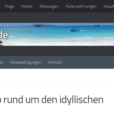
Flüge
Hotels
Mietwagen
Ferienwohnungen
Kreuz
os
Reisebedingungen
Kontakt
 rund um den idyllischen