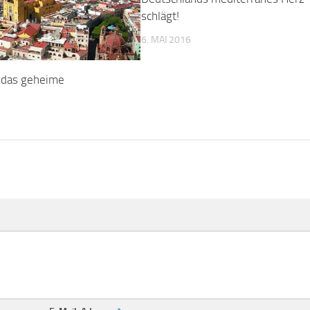
schlägt!
6. MAI 2016
 das geheime