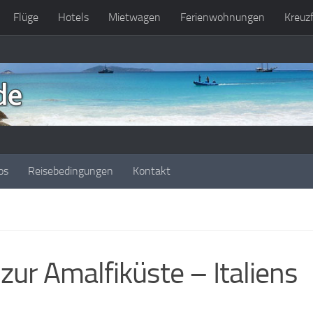
Flüge
Hotels
Mietwagen
Ferienwohnungen
Kreuz
os
Reisebedingungen
Kontakt
zur Amalfiküste – Italiens