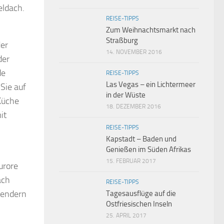
eldach.
REISE-TIPPS
Zum Weihnachtsmarkt nach
Straßburg
der
14. NOVEMBER 2016
der
de
REISE-TIPPS
Las Vegas – ein Lichtermeer
Sie auf
in der Wüste
 Küche
18. DEZEMBER 2016
it
REISE-TIPPS
Kapstadt – Baden und
Genießen im Süden Afrikas
15. FEBRUAR 2017
urore
ach
REISE-TIPPS
lendern
Tagesausflüge auf die
Ostfriesischen Inseln
25. APRIL 2017