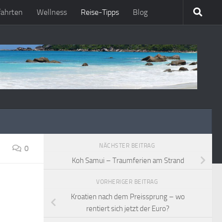
fahrten
Wellness
Reise-Tipps
Blog
NÄCHSTER BEITRAG
0
Koh Samui – Traumferien am Strand
VORHERIGER BEITRAG
Kroatien nach dem Preissprung – wo
rentiert sich jetzt der Euro?