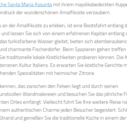
che Santa Maria Assunta
mit ihrem majolikabedeckten Kupp
Eindruck der wunderschönen Amalfiküste verzaubern.
an der Amalfiküste zu erleben, ist eine Bootsfahrt entlang 
es und lassen Sie sich von einem erfahrenen Kapitän entlang 
das türkisfarbene Wasser gleitet, bieten sich atemberauben
n und charmante Fischerdörfer. Beim Spazieren gehen treffen 
e traditionelle lokale Köstlichkeiten probieren können. Die
erranen Kultur Italiens. Es erwarten Sie köstliche Gerichte m
henden Spezialitäten mit heimischer Zitrone.
 kennen, das zwischen den Felsen liegt und durch seinen
 kunstvollen Wandmalereien und besuchen Sie das jährliche F
ten Ortes einfängt. Vielleicht führt Sie Ihre weitere Reise n
 seinem authentischen Charme jeden Besucher begeistert. Sch
trand und genießen Sie die traditionelle Küche in einem der