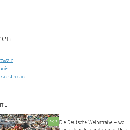
ren:
arzwald
bnis
is Amsterdam
NT …
0
Die Deutsche Weinstraße – wo
Deutschlands mediterranes Herz