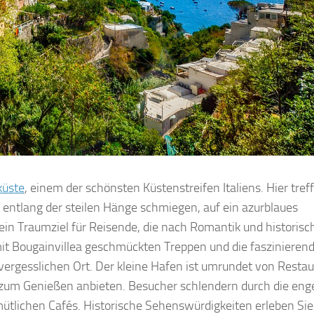
küste
, einem der schönsten Küstenstreifen Italiens. Hier tref
h entlang der steilen Hänge schmiegen, auf ein azurblaues
 ein Traumziel für Reisende, die nach Romantik und historis
mit Bougainvillea geschmückten Treppen und die faszinieren
ergesslichen Ort. Der kleine Hafen ist umrundet von Restau
ten zum Genießen anbieten. Besucher schlendern durch die en
tlichen Cafés. Historische Sehenswürdigkeiten erleben Sie