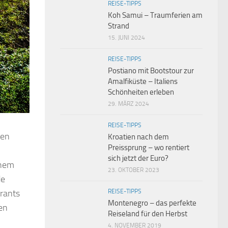
REISE-TIPPS
Koh Samui – Traumferien am
Strand
15. JUNI 2024
REISE-TIPPS
Postiano mit Bootstour zur
Amalfiküste – Italiens
Schönheiten erleben
29. MÄRZ 2024
REISE-TIPPS
fen
Kroatien nach dem
Preissprung – wo rentiert
sich jetzt der Euro?
chem
23. OKTOBER 2023
de
REISE-TIPPS
rants
Montenegro – das perfekte
gen
Reiseland für den Herbst
4. NOVEMBER 2019