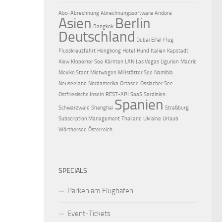
Abo-Abrechnung
Abrechnungssoftware
Andora
Asien
Berlin
Bangkok
Deutschland
Dubai
Eifel
Flug
Flusskreuzfahrt
Hongkong
Hotel
Hund
Italien
Kapstadt
Kiew
Klopeiner See
Kärnten
LAN
Las Vegas
Ligurien
Madrid
Mexiko Stadt
Mietwagen
Millstätter See
Namibia
Neuseeland
Nordamerika
Ortasee
Ossiacher See
Ostfriesische Inseln
REST-API
SaaS
Sardinien
Spanien
Schwarzwald
Shanghai
Straßburg
Subscription Management
Thailand
Ukraine
Urlaub
Wörthersee
Österreich
SPECIALS
Parken am Flughafen
0
Event-Tickets