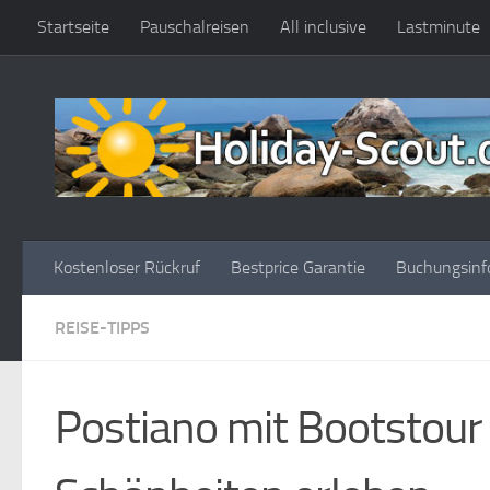
Startseite
Pauschalreisen
All inclusive
Lastminute
Zum Inhalt springen
Kostenloser Rückruf
Bestprice Garantie
Buchungsinf
REISE-TIPPS
Postiano mit Bootstour 