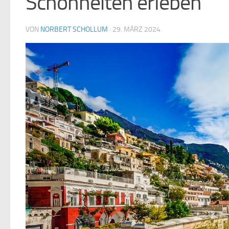
Schönheiten erleben
VON
NORBERT SCHOLLUM
·
29. MÄRZ 2024