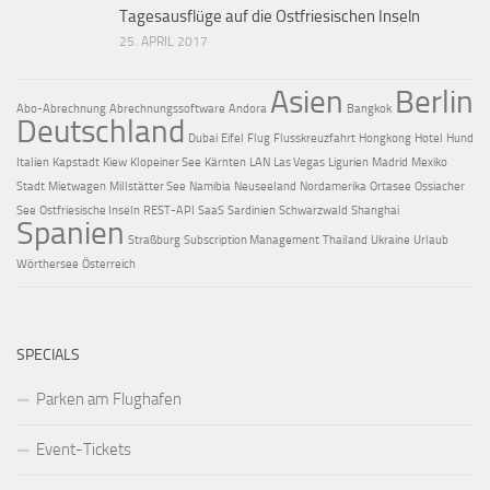
Tagesausflüge auf die Ostfriesischen Inseln
25. APRIL 2017
Asien
Berlin
Abo-Abrechnung
Abrechnungssoftware
Andora
Bangkok
Deutschland
Dubai
Eifel
Flug
Flusskreuzfahrt
Hongkong
Hotel
Hund
Italien
Kapstadt
Kiew
Klopeiner See
Kärnten
LAN
Las Vegas
Ligurien
Madrid
Mexiko
Stadt
Mietwagen
Millstätter See
Namibia
Neuseeland
Nordamerika
Ortasee
Ossiacher
See
Ostfriesische Inseln
REST-API
SaaS
Sardinien
Schwarzwald
Shanghai
Spanien
Straßburg
Subscription Management
Thailand
Ukraine
Urlaub
Wörthersee
Österreich
SPECIALS
Parken am Flughafen
Event-Tickets