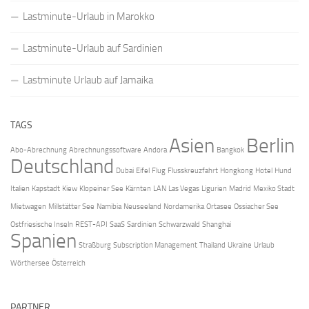
Lastminute-Urlaub in Marokko
Lastminute-Urlaub auf Sardinien
Lastminute Urlaub auf Jamaika
TAGS
Asien
Berlin
Abo-Abrechnung
Abrechnungssoftware
Andora
Bangkok
Deutschland
Dubai
Eifel
Flug
Flusskreuzfahrt
Hongkong
Hotel
Hund
Italien
Kapstadt
Kiew
Klopeiner See
Kärnten
LAN
Las Vegas
Ligurien
Madrid
Mexiko Stadt
Mietwagen
Millstätter See
Namibia
Neuseeland
Nordamerika
Ortasee
Ossiacher See
Ostfriesische Inseln
REST-API
SaaS
Sardinien
Schwarzwald
Shanghai
Spanien
Straßburg
Subscription Management
Thailand
Ukraine
Urlaub
Wörthersee
Österreich
PARTNER