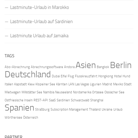
Lastminute-Urlaub in Marokko
Lastminute-Urlaub auf Sardinien
Lastminute Urlaub auf Jamaika
TAGS
Asien
Berlin
Abo-Abrechnung
Abrechnungssoftware
Andora
Bangkok
Deutschland
Dubai
Eifel
Flug
Flusskreuzfahrt
Hongkong
Hotel
Hund
Italien
Kapstadt
Kiew
Klopeiner See
Kärnten
LAN
Las Vegas
Ligurien
Madrid
Mexiko Stadt
Mietwagen
Millstätter See
Namibia
Neuseeland
Nordamerika
Ortasee
Ossiacher See
Ostfriesische Inseln
REST-API
SaaS
Sardinien
Schwarzwald
Shanghai
Spanien
Straßburg
Subscription Management
Thailand
Ukraine
Urlaub
Wörthersee
Österreich
PARTNER