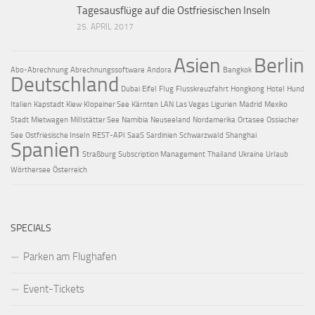
Tagesausflüge auf die Ostfriesischen Inseln
25. APRIL 2017
Asien
Berlin
Abo-Abrechnung
Abrechnungssoftware
Andora
Bangkok
Deutschland
Dubai
Eifel
Flug
Flusskreuzfahrt
Hongkong
Hotel
Hund
Italien
Kapstadt
Kiew
Klopeiner See
Kärnten
LAN
Las Vegas
Ligurien
Madrid
Mexiko
Stadt
Mietwagen
Millstätter See
Namibia
Neuseeland
Nordamerika
Ortasee
Ossiacher
See
Ostfriesische Inseln
REST-API
SaaS
Sardinien
Schwarzwald
Shanghai
Spanien
Straßburg
Subscription Management
Thailand
Ukraine
Urlaub
Wörthersee
Österreich
SPECIALS
Parken am Flughafen
Event-Tickets