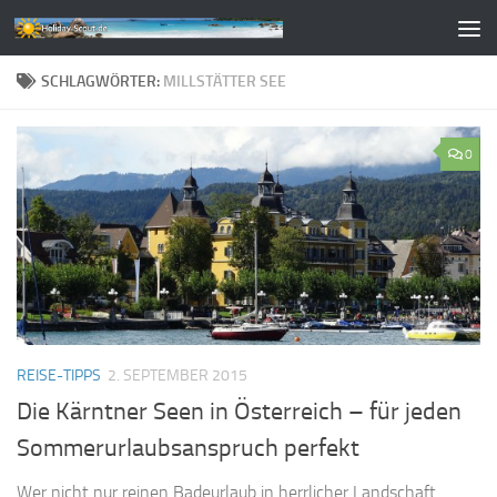
Zum Inhalt springen
SCHLAGWÖRTER:
MILLSTÄTTER SEE
0
REISE-TIPPS
2. SEPTEMBER 2015
Die Kärntner Seen in Österreich – für jeden
Sommerurlaubsanspruch perfekt
Wer nicht nur reinen Badeurlaub in herrlicher Landschaft