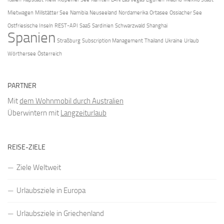
Mietwagen
Millstätter See
Namibia
Neuseeland
Nordamerika
Ortasee
Ossiacher See
Ostfriesische Inseln
REST-API
SaaS
Sardinien
Schwarzwald
Shanghai
Spanien
Straßburg
Subscription Management
Thailand
Ukraine
Urlaub
Wörthersee
Österreich
PARTNER
Mit
dem Wohnmobil durch Australien
Überwintern mit
Langzeiturlaub
REISE-ZIELE
Ziele Weltweit
Urlaubsziele in Europa
Urlaubsziele in Griechenland