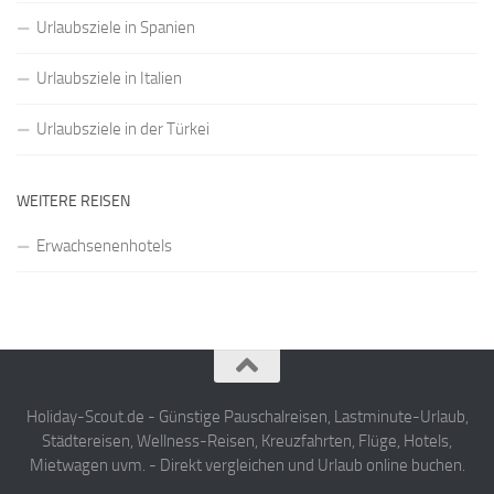
Urlaubsziele in Spanien
Urlaubsziele in Italien
Urlaubsziele in der Türkei
WEITERE REISEN
Erwachsenenhotels
Holiday-Scout.de - Günstige Pauschalreisen, Lastminute-Urlaub,
Städtereisen, Wellness-Reisen, Kreuzfahrten, Flüge, Hotels,
Mietwagen uvm. - Direkt vergleichen und Urlaub online buchen.