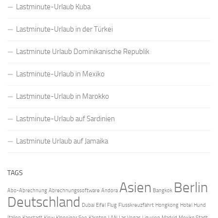
Lastminute-Urlaub Kuba
Lastminute-Urlaub in der Türkei
Lastminute Urlaub Dominikanische Republik
Lastminute-Urlaub in Mexiko
Lastminute-Urlaub in Marokko
Lastminute-Urlaub auf Sardinien
Lastminute Urlaub auf Jamaika
TAGS
Asien
Berlin
Abo-Abrechnung
Abrechnungssoftware
Andora
Bangkok
Deutschland
Dubai
Eifel
Flug
Flusskreuzfahrt
Hongkong
Hotel
Hund
Italien
Kapstadt
Kiew
Klopeiner See
Kärnten
LAN
Las Vegas
Ligurien
Madrid
Mexiko Stadt