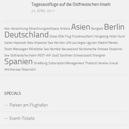
Tagesausflüge auf die Ostfriesischen Inseln
25. APRIL 2017
Asien
Berlin
Abo-Abrechnung
Abrechnungssoftware
Andora
Bangkok
Deutschland
Dubai
Eifel
Flug
Flusskreuzfahrt
Hongkong
Hotel
Hund
Italien
Kapstadt
Kiew
Klopeiner See
Kärnten
LAN
Las Vegas
Ligurien
Madrid
Mexiko
Stadt
Mietwagen
Millstätter See
Namibia
Neuseeland
Nordamerika
Ortasee
Ossiacher
See
Ostfriesische Inseln
REST-API
SaaS
Sardinien
Schwarzwald
Shanghai
Spanien
Straßburg
Subscription Management
Thailand
Ukraine
Urlaub
Wörthersee
Österreich
SPECIALS
Parken am Flughafen
Event-Tickets