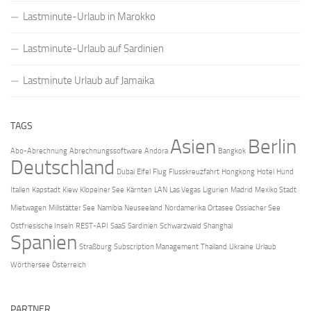
Lastminute-Urlaub in Marokko
Lastminute-Urlaub auf Sardinien
Lastminute Urlaub auf Jamaika
TAGS
Asien
Berlin
Abo-Abrechnung
Abrechnungssoftware
Andora
Bangkok
Deutschland
Dubai
Eifel
Flug
Flusskreuzfahrt
Hongkong
Hotel
Hund
Italien
Kapstadt
Kiew
Klopeiner See
Kärnten
LAN
Las Vegas
Ligurien
Madrid
Mexiko Stadt
Mietwagen
Millstätter See
Namibia
Neuseeland
Nordamerika
Ortasee
Ossiacher See
Ostfriesische Inseln
REST-API
SaaS
Sardinien
Schwarzwald
Shanghai
Spanien
Straßburg
Subscription Management
Thailand
Ukraine
Urlaub
Wörthersee
Österreich
PARTNER