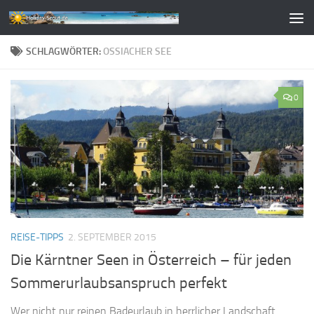
Zum Inhalt springen
SCHLAGWÖRTER:
OSSIACHER SEE
0
REISE-TIPPS
2. SEPTEMBER 2015
Die Kärntner Seen in Österreich – für jeden
Sommerurlaubsanspruch perfekt
Wer nicht nur reinen Badeurlaub in herrlicher Landschaft