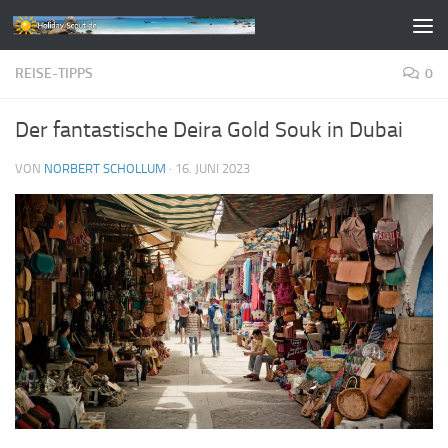
Zum Inhalt springen
REISE-TIPPS
0
Der fantastische Deira Gold Souk in Dubai
VON
NORBERT SCHOLLUM
·
16. JUNI 2023