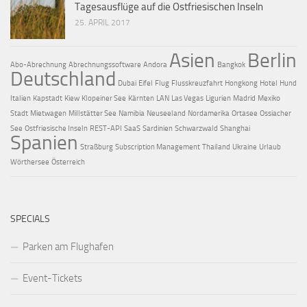
Tagesausflüge auf die Ostfriesischen Inseln
25. APRIL 2017
Asien
Berlin
Abo-Abrechnung
Abrechnungssoftware
Andora
Bangkok
Deutschland
Dubai
Eifel
Flug
Flusskreuzfahrt
Hongkong
Hotel
Hund
Italien
Kapstadt
Kiew
Klopeiner See
Kärnten
LAN
Las Vegas
Ligurien
Madrid
Mexiko
Stadt
Mietwagen
Millstätter See
Namibia
Neuseeland
Nordamerika
Ortasee
Ossiacher
See
Ostfriesische Inseln
REST-API
SaaS
Sardinien
Schwarzwald
Shanghai
Spanien
Straßburg
Subscription Management
Thailand
Ukraine
Urlaub
Wörthersee
Österreich
SPECIALS
Parken am Flughafen
Event-Tickets