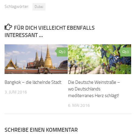
Schlagwörter:
Dubai
FÜR DICH VIELLEICHT EBENFALLS
INTERESSANT …
0
0
Bangkok – die lächelnde Stadt
Die Deutsche Weinstraße –
wo Deutschlands
3. JUNI 2016
mediterranes Herz schlägt!
6. MAI 2016
SCHREIBE EINEN KOMMENTAR