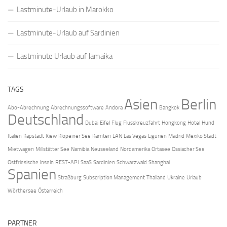
Lastminute-Urlaub in Marokko
Lastminute-Urlaub auf Sardinien
Lastminute Urlaub auf Jamaika
TAGS
Asien
Berlin
Abo-Abrechnung
Abrechnungssoftware
Andora
Bangkok
Deutschland
Dubai
Eifel
Flug
Flusskreuzfahrt
Hongkong
Hotel
Hund
Italien
Kapstadt
Kiew
Klopeiner See
Kärnten
LAN
Las Vegas
Ligurien
Madrid
Mexiko Stadt
Mietwagen
Millstätter See
Namibia
Neuseeland
Nordamerika
Ortasee
Ossiacher See
Ostfriesische Inseln
REST-API
SaaS
Sardinien
Schwarzwald
Shanghai
Spanien
Straßburg
Subscription Management
Thailand
Ukraine
Urlaub
Wörthersee
Österreich
PARTNER