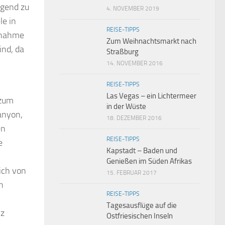
ngend zu
4. NOVEMBER 2019
le in
REISE-TIPPS
ernahme
Zum Weihnachtsmarkt nach
ind, da
Straßburg
14. NOVEMBER 2016
REISE-TIPPS
Las Vegas – ein Lichtermeer
 zum
in der Wüste
anyon,
18. DEZEMBER 2016
en
REISE-TIPPS
e
Kapstadt – Baden und
Genießen im Süden Afrikas
ich von
15. FEBRUAR 2017
n
REISE-TIPPS
Tagesausflüge auf die
nz
Ostfriesischen Inseln