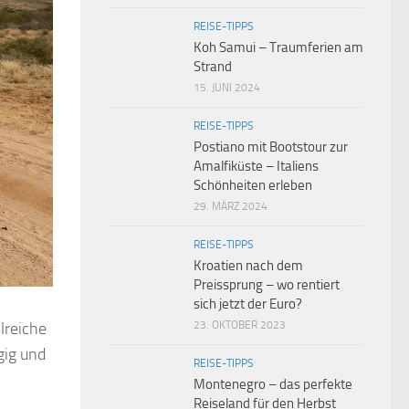
REISE-TIPPS
Koh Samui – Traumferien am
Strand
15. JUNI 2024
REISE-TIPPS
Postiano mit Bootstour zur
Amalfiküste – Italiens
Schönheiten erleben
29. MÄRZ 2024
REISE-TIPPS
Kroatien nach dem
Preissprung – wo rentiert
sich jetzt der Euro?
lreiche
23. OKTOBER 2023
gig und
REISE-TIPPS
Montenegro – das perfekte
Reiseland für den Herbst