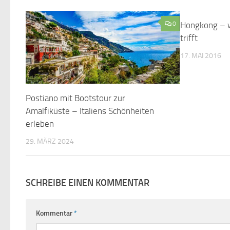
0
Hongkong – 
trifft
17. MAI 2016
Postiano mit Bootstour zur
Amalfiküste – Italiens Schönheiten
erleben
29. MÄRZ 2024
SCHREIBE EINEN KOMMENTAR
Kommentar
*