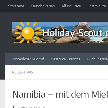
Startseite
Pauschalreisen
All inclusive
Lastminute
Zum Inhalt springen
Kostenloser Rückruf
Bestprice Garantie
Buchungsinf
REISE-TIPPS
Namibia – mit dem Mie