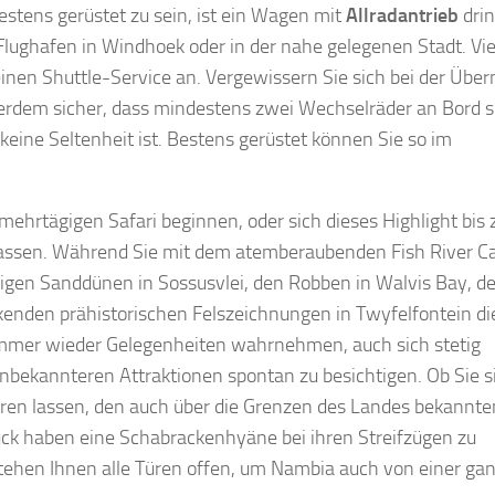
stens gerüstet zu sein, ist ein Wagen mit
Allradantrieb
dri
lughafen in Windhoek oder in der nahe gelegenen Stadt. Vie
inen Shuttle-Service an. Vergewissern Sie sich bei der Üb
erdem sicher, dass mindestens zwei Wechselräder an Bord s
eine Seltenheit ist. Bestens gerüstet können Sie so im
mehrtägigen Safari beginnen, oder sich dieses Highlight bis
erlassen. Während Sie mit dem atemberaubenden Fish River C
esigen Sanddünen in Sossusvlei, den Robben in Walvis Bay, d
kenden prähistorischen Felszeichnungen in Twyfelfontein di
immer wieder Gelegenheiten wahrnehmen, auch sich stetig
nbekannteren Attraktionen spontan zu besichtigen. Ob Sie s
ren lassen, den auch über die Grenzen des Landes bekannte
lück haben eine Schabrackenhyäne bei ihren Streifzügen zu
tehen Ihnen alle Türen offen, um Nambia auch von einer ga