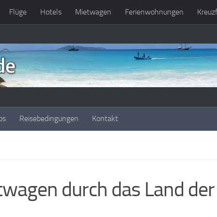
Flüge
Hotels
Mietwagen
Ferienwohnungen
Kreuz
os
Reisebedingungen
Kontakt
twagen durch das Land der