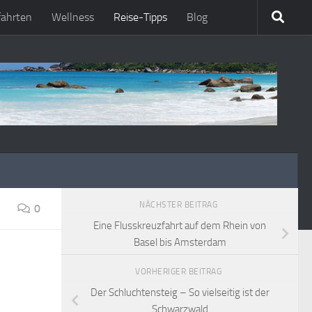
fahrten
Wellness
Reise-Tipps
Blog
NÄCHSTER BEITRAG
0
Eine Flusskreuzfahrt auf dem Rhein von
Basel bis Amsterdam
VORHERIGER BEITRAG
Der Schluchtensteig – So vielseitig ist der
Schwarzwald