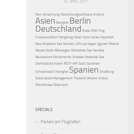
25. APRIL 2017
Abo-Abrechnung
Abrechnungssoftware
Andora
Asien
Berlin
Bangkok
Deutschland
Dubai
Eifel
Flug
Flusskreuzfahrt
Hongkong
Hotel
Hund
Italien
Kapstadt
Kiew
Klopeiner See
Kärnten
LAN
Las Vegas
Ligurien
Madrid
Mexiko Stadt
Mietwagen
Millstätter See
Namibia
Neuseeland
Nordamerika
Ortasee
Ossiacher See
Ostfriesische Inseln
REST-API
SaaS
Sardinien
Spanien
Schwarzwald
Shanghai
Straßburg
Subscription Management
Thailand
Ukraine
Urlaub
Wörthersee
Österreich
SPECIALS
Parken am Flughafen