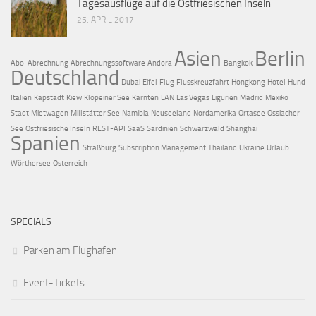
Tagesausflüge auf die Ostfriesischen Inseln
25. APRIL 2017
Asien
Berlin
Abo-Abrechnung
Abrechnungssoftware
Andora
Bangkok
Deutschland
Dubai
Eifel
Flug
Flusskreuzfahrt
Hongkong
Hotel
Hund
Italien
Kapstadt
Kiew
Klopeiner See
Kärnten
LAN
Las Vegas
Ligurien
Madrid
Mexiko
Stadt
Mietwagen
Millstätter See
Namibia
Neuseeland
Nordamerika
Ortasee
Ossiacher
See
Ostfriesische Inseln
REST-API
SaaS
Sardinien
Schwarzwald
Shanghai
Spanien
Straßburg
Subscription Management
Thailand
Ukraine
Urlaub
Wörthersee
Österreich
SPECIALS
Parken am Flughafen
Event-Tickets