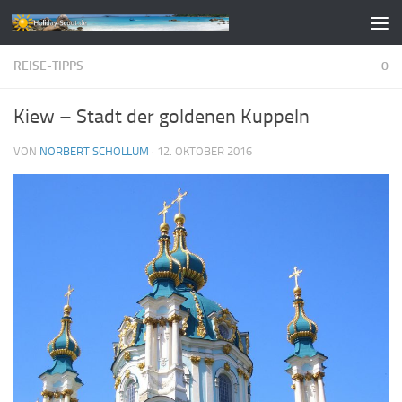
Zum Inhalt springen
REISE-TIPPS
0
Kiew – Stadt der goldenen Kuppeln
VON
NORBERT SCHOLLUM
·
12. OKTOBER 2016