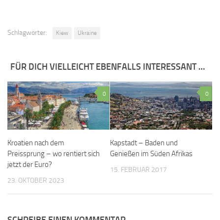
Schlagwörter:
Kiew
Ukraine
FÜR DICH VIELLEICHT EBENFALLS INTERESSANT …
0
0
Kroatien nach dem
Kapstadt – Baden und
Preissprung – wo rentiert sich
Genießen im Süden Afrikas
jetzt der Euro?
15. FEBRUAR 2017
23. OKTOBER 2023
SCHREIBE EINEN KOMMENTAR