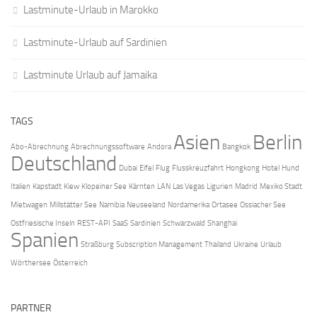
Lastminute-Urlaub in Marokko
Lastminute-Urlaub auf Sardinien
Lastminute Urlaub auf Jamaika
TAGS
Asien
Berlin
Abo-Abrechnung
Abrechnungssoftware
Andora
Bangkok
Deutschland
Dubai
Eifel
Flug
Flusskreuzfahrt
Hongkong
Hotel
Hund
Italien
Kapstadt
Kiew
Klopeiner See
Kärnten
LAN
Las Vegas
Ligurien
Madrid
Mexiko Stadt
Mietwagen
Millstätter See
Namibia
Neuseeland
Nordamerika
Ortasee
Ossiacher See
Ostfriesische Inseln
REST-API
SaaS
Sardinien
Schwarzwald
Shanghai
Spanien
Straßburg
Subscription Management
Thailand
Ukraine
Urlaub
Wörthersee
Österreich
PARTNER