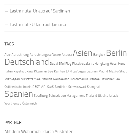
Lastminute-Urlaub auf Sardinien
Lastminute Urlaub auf Jamaika
TAGS
Asien
Berlin
Abo-Abrechnung
Abrechnungssoftware
Andora
Bangkok
Deutschland
Dubai
Eifel
Flug
Flusskreuzfahrt
Hongkong
Hotel
Hund
Italien
Kapstadt
Kiew
Klopeiner See
Kärnten
LAN
Las Vegas
Ligurien
Madrid
Mexiko Stadt
Mietwagen
Millstätter See
Namibia
Neuseeland
Nordamerika
Ortasee
Ossiacher See
Ostfriesische Inseln
REST-API
SaaS
Sardinien
Schwarzwald
Shanghai
Spanien
Straßburg
Subscription Management
Thailand
Ukraine
Urlaub
Wörthersee
Österreich
PARTNER
Mit
dem Wohnmobil durch Australien