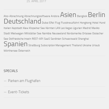
25. APRIL 2017
Asien
Berlin
Abo-Abrechnung
Abrechnungssoftware
Andora
Bangkok
Deutschland
Dubai
Eifel
Flug
Flusskreuzfahrt
Hongkong
Hotel
Hund
Italien
Kapstadt
Kiew
Klopeiner See
Kärnten
LAN
Las Vegas
Ligurien
Madrid
Mexiko
Stadt
Mietwagen
Millstätter See
Namibia
Neuseeland
Nordamerika
Ortasee
Ossiacher
See
Ostfriesische Inseln
REST-API
SaaS
Sardinien
Schwarzwald
Shanghai
Spanien
Straßburg
Subscription Management
Thailand
Ukraine
Urlaub
Wörthersee
Österreich
SPECIALS
Parken am Flughafen
Event-Tickets