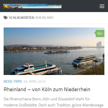
Zum Inhalt springen
SCHLAGWÖRTER:
RHEINLAND
0
REISE-TIPPS
28. APRIL 2016
Rheinland – von Köln zum Niederrhein
Die Rheinschiene Bonn, Köln und Düsseldorf steht für
moderne Großstädte. Doch auch Tradition, grüne Wanderwege