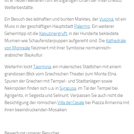
ist er neben weiteren fünf einzigartigen Orten der Insel Unesco
Welterbestätte.
Ein Besuch des lebhaften und bunten Marktes, der
Vucciria
, ist ein
Muss in der geschäftigen Hauptstadt
Palermo
. Ein weiterer
Geheimtipp ist die
Kapuzinergruft
, in der Hunderte bekleidete
Mumien wie Schaufensterpuppen aufgereiht sind. Die
Kathedrale
von Monreale
fasziniert mit ihrer Symbiose normannisch-
arabischer Baukultur.
Weiterhin lockt
Taormina
, ein malerisches Städtchen mit einem
grandiosen Blick vom Griechischen Theater zum Monte Etna.
Spuren der Griechen mit Tempel- und Stadtanlagen sowie
Nekropolen finden sich u.a. in
Syracusa
, im Tal der Tempel bei
Agrigento, in Segesta und Selinunt. Verpassen Sie auch nicht die
Besichtigung der römischen
Villa del Casale
bei Piazza Armerina mit
ihren beeindruckenden Mosaiken.
Bewertung unserer Besucher