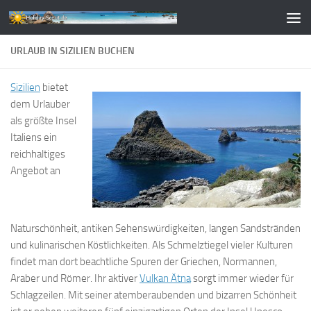
Zum Inhalt springen
URLAUB IN SIZILIEN BUCHEN
Sizilien
bietet
dem Urlauber
als größte Insel
Italiens ein
reichhaltiges
Angebot an
Naturschönheit, antiken Sehenswürdigkeiten, langen Sandstränden
und kulinarischen Köstlichkeiten. Als Schmelztiegel vieler Kulturen
findet man dort beachtliche Spuren der Griechen, Normannen,
Araber und Römer. Ihr aktiver
Vulkan Ätna
sorgt immer wieder für
Schlagzeilen. Mit seiner atemberaubenden und bizarren Schönheit