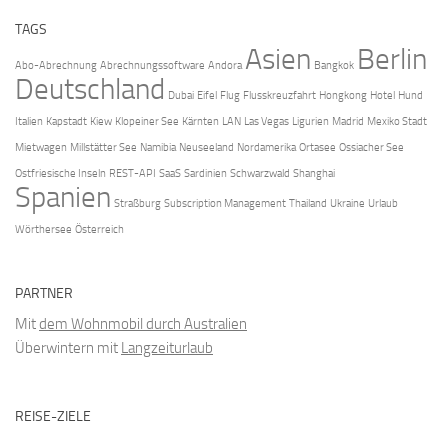
TAGS
Asien
Berlin
Abo-Abrechnung
Abrechnungssoftware
Andora
Bangkok
Deutschland
Dubai
Eifel
Flug
Flusskreuzfahrt
Hongkong
Hotel
Hund
Italien
Kapstadt
Kiew
Klopeiner See
Kärnten
LAN
Las Vegas
Ligurien
Madrid
Mexiko Stadt
Mietwagen
Millstätter See
Namibia
Neuseeland
Nordamerika
Ortasee
Ossiacher See
Ostfriesische Inseln
REST-API
SaaS
Sardinien
Schwarzwald
Shanghai
Spanien
Straßburg
Subscription Management
Thailand
Ukraine
Urlaub
Wörthersee
Österreich
PARTNER
Mit
dem Wohnmobil durch Australien
Überwintern mit
Langzeiturlaub
REISE-ZIELE