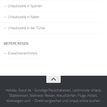
Urlaubsziele in Spanien
Urlaubsziele in Italien
Urlaubsziele in der Türkei
WEITERE REISEN
Erwachsenenhotels
Holiday-Scout.de - Günstige Pauschalreisen, Lastminute-Urlaub,
Städtereisen, Wellness-Reisen, Kreuzfahrten, Flüge, Hotels,
Mietwagen uvm. - Direkt vergleichen und Urlaub online buchen.