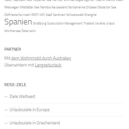
Mietwagen
Millstätter See
Namibia
Neuseeland
Nordamerika
Ortasee
Ossiacher See
Ostfriesische Inseln
REST-API
SaaS
Sardinien
Schwarzwald
Shanghai
Spanien
Straßburg
Subscription Management
Thailand
Ukraine
Urlaub
Wörthersee
Österreich
PARTNER
Mit
dem Wohnmobil durch Australien
Überwintern mit
Langzeiturlaub
REISE-ZIELE
Ziele Weltweit
Urlaubsziele in Europa
Urlaubsziele in Griechenland