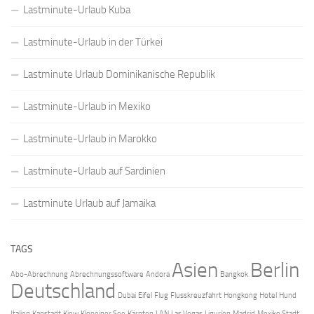
Lastminute-Urlaub Kuba
Lastminute-Urlaub in der Türkei
Lastminute Urlaub Dominikanische Republik
Lastminute-Urlaub in Mexiko
Lastminute-Urlaub in Marokko
Lastminute-Urlaub auf Sardinien
Lastminute Urlaub auf Jamaika
TAGS
Asien
Berlin
Abo-Abrechnung
Abrechnungssoftware
Andora
Bangkok
Deutschland
Dubai
Eifel
Flug
Flusskreuzfahrt
Hongkong
Hotel
Hund
Italien
Kapstadt
Kiew
Klopeiner See
Kärnten
LAN
Las Vegas
Ligurien
Madrid
Mexiko Stadt