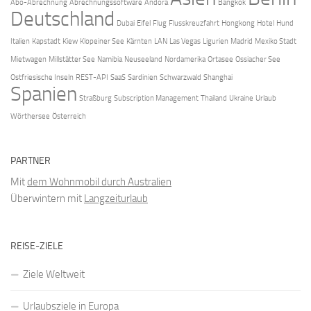
Abo-Abrechnung
Abrechnungssoftware
Andora
Bangkok
Deutschland
Dubai
Eifel
Flug
Flusskreuzfahrt
Hongkong
Hotel
Hund
Italien
Kapstadt
Kiew
Klopeiner See
Kärnten
LAN
Las Vegas
Ligurien
Madrid
Mexiko Stadt
Mietwagen
Millstätter See
Namibia
Neuseeland
Nordamerika
Ortasee
Ossiacher See
Ostfriesische Inseln
REST-API
SaaS
Sardinien
Schwarzwald
Shanghai
Spanien
Straßburg
Subscription Management
Thailand
Ukraine
Urlaub
Wörthersee
Österreich
PARTNER
Mit
dem Wohnmobil durch Australien
Überwintern mit
Langzeiturlaub
REISE-ZIELE
Ziele Weltweit
Urlaubsziele in Europa