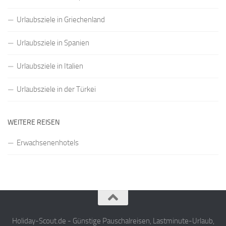
Urlaubsziele in Griechenland
Urlaubsziele in Spanien
Urlaubsziele in Italien
Urlaubsziele in der Türkei
WEITERE REISEN
Erwachsenenhotels
Holiday-Scout.de - Günstige Pauschalreisen, Lastminute-Urlaub,