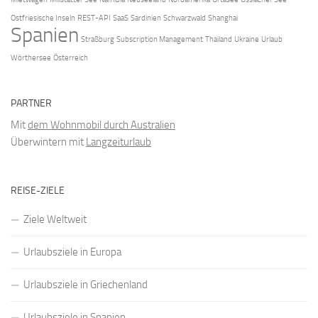
Ostfriesische Inseln
REST-API
SaaS
Sardinien
Schwarzwald
Shanghai
Spanien
Straßburg
Subscription Management
Thailand
Ukraine
Urlaub
Wörthersee
Österreich
PARTNER
Mit
dem Wohnmobil durch Australien
Überwintern mit
Langzeiturlaub
REISE-ZIELE
Ziele Weltweit
Urlaubsziele in Europa
Urlaubsziele in Griechenland
Urlaubsziele in Spanien