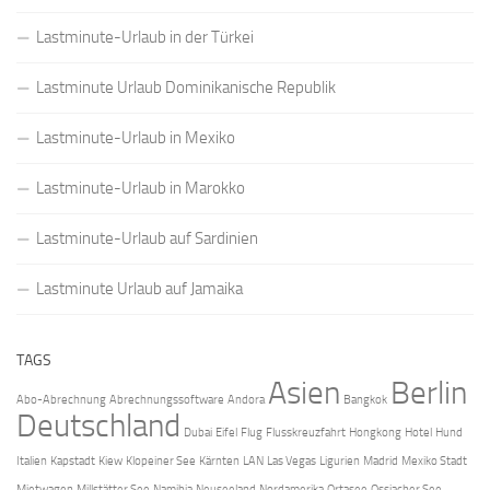
Lastminute-Urlaub in der Türkei
Lastminute Urlaub Dominikanische Republik
Lastminute-Urlaub in Mexiko
Lastminute-Urlaub in Marokko
Lastminute-Urlaub auf Sardinien
Lastminute Urlaub auf Jamaika
TAGS
Asien
Berlin
Abo-Abrechnung
Abrechnungssoftware
Andora
Bangkok
Deutschland
Dubai
Eifel
Flug
Flusskreuzfahrt
Hongkong
Hotel
Hund
Italien
Kapstadt
Kiew
Klopeiner See
Kärnten
LAN
Las Vegas
Ligurien
Madrid
Mexiko Stadt
Mietwagen
Millstätter See
Namibia
Neuseeland
Nordamerika
Ortasee
Ossiacher See