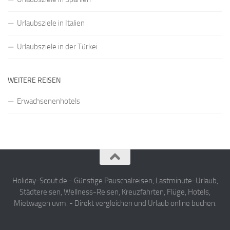
Urlaubsziele in Italien
Urlaubsziele in der Türkei
WEITERE REISEN
Erwachsenenhotels
Holiday-Scout.de - Günstige Pauschalreisen, Lastminute-Urlaub,
Städtereisen, Wellness-Reisen, Kreuzfahrten, Flüge, Hotels,
Mietwagen uvm. - Direkt vergleichen und Urlaub online buchen.