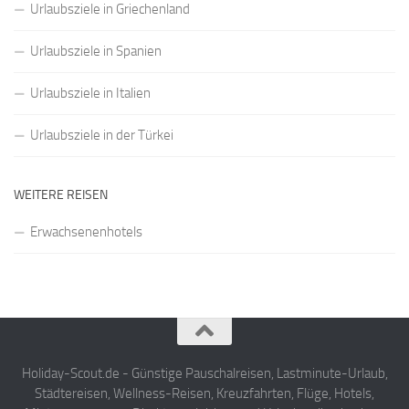
Urlaubsziele in Griechenland
Urlaubsziele in Spanien
Urlaubsziele in Italien
Urlaubsziele in der Türkei
WEITERE REISEN
Erwachsenenhotels
Holiday-Scout.de - Günstige Pauschalreisen, Lastminute-Urlaub,
Städtereisen, Wellness-Reisen, Kreuzfahrten, Flüge, Hotels,