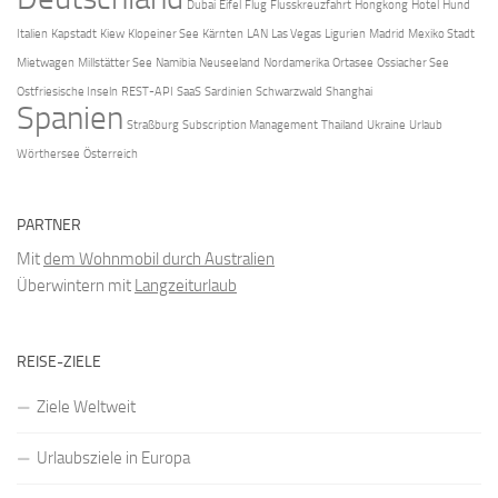
Dubai
Eifel
Flug
Flusskreuzfahrt
Hongkong
Hotel
Hund
Italien
Kapstadt
Kiew
Klopeiner See
Kärnten
LAN
Las Vegas
Ligurien
Madrid
Mexiko Stadt
Mietwagen
Millstätter See
Namibia
Neuseeland
Nordamerika
Ortasee
Ossiacher See
Ostfriesische Inseln
REST-API
SaaS
Sardinien
Schwarzwald
Shanghai
Spanien
Straßburg
Subscription Management
Thailand
Ukraine
Urlaub
Wörthersee
Österreich
PARTNER
Mit
dem Wohnmobil durch Australien
Überwintern mit
Langzeiturlaub
REISE-ZIELE
Ziele Weltweit
Urlaubsziele in Europa