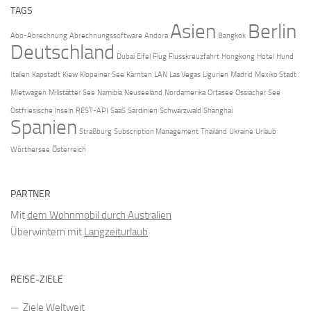
TAGS
Asien
Berlin
Abo-Abrechnung
Abrechnungssoftware
Andora
Bangkok
Deutschland
Dubai
Eifel
Flug
Flusskreuzfahrt
Hongkong
Hotel
Hund
Italien
Kapstadt
Kiew
Klopeiner See
Kärnten
LAN
Las Vegas
Ligurien
Madrid
Mexiko Stadt
Mietwagen
Millstätter See
Namibia
Neuseeland
Nordamerika
Ortasee
Ossiacher See
Ostfriesische Inseln
REST-API
SaaS
Sardinien
Schwarzwald
Shanghai
Spanien
Straßburg
Subscription Management
Thailand
Ukraine
Urlaub
Wörthersee
Österreich
PARTNER
Mit
dem Wohnmobil durch Australien
Überwintern mit
Langzeiturlaub
REISE-ZIELE
Ziele Weltweit