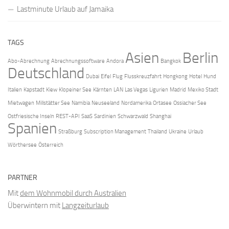
Lastminute Urlaub auf Jamaika
TAGS
Asien
Berlin
Abo-Abrechnung
Abrechnungssoftware
Andora
Bangkok
Deutschland
Dubai
Eifel
Flug
Flusskreuzfahrt
Hongkong
Hotel
Hund
Italien
Kapstadt
Kiew
Klopeiner See
Kärnten
LAN
Las Vegas
Ligurien
Madrid
Mexiko Stadt
Mietwagen
Millstätter See
Namibia
Neuseeland
Nordamerika
Ortasee
Ossiacher See
Ostfriesische Inseln
REST-API
SaaS
Sardinien
Schwarzwald
Shanghai
Spanien
Straßburg
Subscription Management
Thailand
Ukraine
Urlaub
Wörthersee
Österreich
PARTNER
Mit
dem Wohnmobil durch Australien
Überwintern mit
Langzeiturlaub