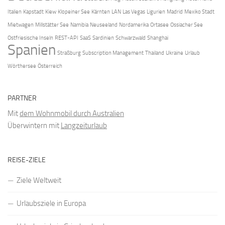
Italien
Kapstadt
Kiew
Klopeiner See
Kärnten
LAN
Las Vegas
Ligurien
Madrid
Mexiko Stadt
Mietwagen
Millstätter See
Namibia
Neuseeland
Nordamerika
Ortasee
Ossiacher See
Ostfriesische Inseln
REST-API
SaaS
Sardinien
Schwarzwald
Shanghai
Spanien
Straßburg
Subscription Management
Thailand
Ukraine
Urlaub
Wörthersee
Österreich
PARTNER
Mit
dem Wohnmobil durch Australien
Überwintern mit
Langzeiturlaub
REISE-ZIELE
Ziele Weltweit
Urlaubsziele in Europa