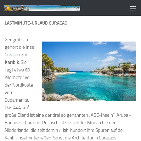
Zum Inhalt springen
LASTMINUTE-URLAUB CURACAO
Geografisch
gehört die Insel
Curacao
zur
Karibik
. Sie
liegt etwa 60
Kilometer vor
der Nordküste
von
Südamerika.
Das 444 km²
große Eiland ist eine der drei so genannten „ABC-Inseln“: Aruba -
Bonaire – Curacao. Politisch ist sie Teil der Monarchie der
Niederlande, die seit dem 17. Jahrhundert ihre Spuren auf der
Karibikinsel hinterließen. So ist die Architektur in Curacaos