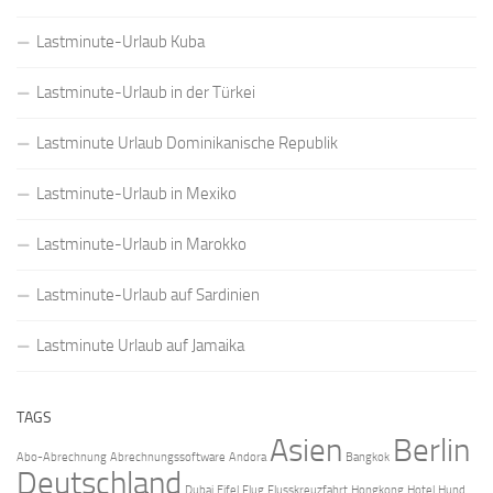
Lastminute-Urlaub Kuba
Lastminute-Urlaub in der Türkei
Lastminute Urlaub Dominikanische Republik
Lastminute-Urlaub in Mexiko
Lastminute-Urlaub in Marokko
Lastminute-Urlaub auf Sardinien
Lastminute Urlaub auf Jamaika
TAGS
Asien
Berlin
Abo-Abrechnung
Abrechnungssoftware
Andora
Bangkok
Deutschland
Dubai
Eifel
Flug
Flusskreuzfahrt
Hongkong
Hotel
Hund