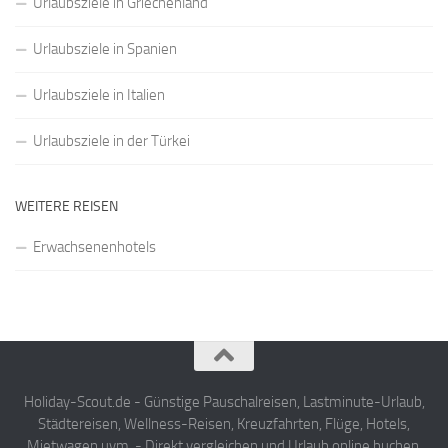
Urlaubsziele in Griechenland
Urlaubsziele in Spanien
Urlaubsziele in Italien
Urlaubsziele in der Türkei
WEITERE REISEN
Erwachsenenhotels
Holiday-Scout.de - Günstige Pauschalreisen, Lastminute-Urlaub,
Städtereisen, Wellness-Reisen, Kreuzfahrten, Flüge, Hotels,
Mietwagen uvm. - Direkt vergleichen und Urlaub online buchen.