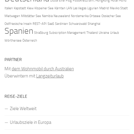
Dubai
Eifel
Flug
Flusskreuzfahrt
Hongkong
Hotel
Hund
Italien
Kapstadt
Kiew
Klopeiner See
Kärnten
LAN
Las Vegas
Ligurien
Madrid
Mexiko Stadt
Mietwagen
Millstätter See
Namibia
Neuseeland
Nordamerika
Ortasee
Ossiacher See
Ostfriesische Inseln
REST-API
SaaS
Sardinien
Schwarzwald
Shanghai
Spanien
Straßburg
Subscription Management
Thailand
Ukraine
Urlaub
Wörthersee
Österreich
PARTNER
Mit
dem Wohnmobil durch Australien
Überwintern mit
Langzeiturlaub
REISE-ZIELE
Ziele Weltweit
Urlaubsziele in Europa