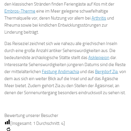
den klassischen Stränden finden Feriengäste auf Kos mit der
Embros-Therme
eine im Meer gelegene schwefelhaltige
Thermalquelle vor, deren Nutzung vor allem bei
Arthritis
und
Rheuma sowie bei kindlichen Entwicklungsstörungen zur
Linderung beiträgt.
Das Reiseziel zeichnet sich wie nahezu alle griechischen Inseln
durch eine große Anzahl antiker Sehenswürdigkeiten aus. Die
bedeutendste archäologische Stätte stellt das
Asklepieion
dar.
Interessante Sehenswürdigkeiten jüngeren Datums sind die Reste
der mittelalterlichen
Festung Andimachia
und das
Bergdorf Zia
, von
dem aus sich ein weiter Blick auf die Insel und auf das Ägäische
Meer bietet. Zudem gehört Zia zu den Stellen der Ägäisinsel, an
denen der Sonnenuntergang besonders eindrucksvoll zu sehen ist.
Bewertung unserer Besucher
[Insgesamt:
1
Durchschnitt:
4
]