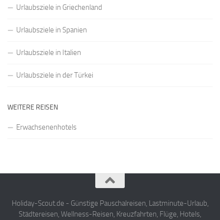
Urlaubsziele in Griechenland
Urlaubsziele in Spanien
Urlaubsziele in Italien
Urlaubsziele in der Türkei
WEITERE REISEN
Erwachsenenhotels
Holiday-Scout.de - Günstige Pauschalreisen, Lastminute-Urlaub,
Städtereisen, Wellness-Reisen, Kreuzfahrten, Flüge, Hotels,