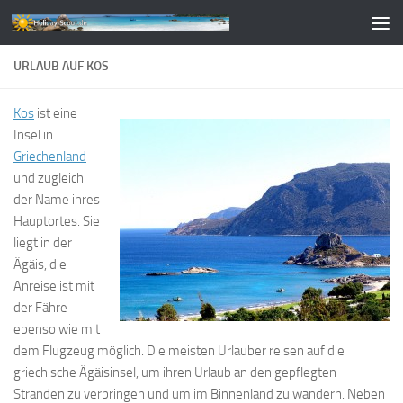
Zum Inhalt springen
URLAUB AUF KOS
Kos
ist eine
Insel in
Griechenland
und zugleich
der Name ihres
Hauptortes. Sie
liegt in der
Ägäis, die
Anreise ist mit
der Fähre
ebenso wie mit
dem Flugzeug möglich. Die meisten Urlauber reisen auf die
griechische Ägäisinsel, um ihren Urlaub an den gepflegten
Stränden zu verbringen und um im Binnenland zu wandern. Neben