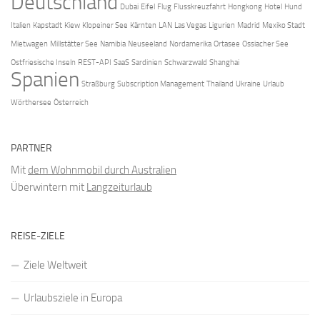
Deutschland
Dubai
Eifel
Flug
Flusskreuzfahrt
Hongkong
Hotel
Hund
Italien
Kapstadt
Kiew
Klopeiner See
Kärnten
LAN
Las Vegas
Ligurien
Madrid
Mexiko Stadt
Mietwagen
Millstätter See
Namibia
Neuseeland
Nordamerika
Ortasee
Ossiacher See
Ostfriesische Inseln
REST-API
SaaS
Sardinien
Schwarzwald
Shanghai
Spanien
Straßburg
Subscription Management
Thailand
Ukraine
Urlaub
Wörthersee
Österreich
PARTNER
Mit
dem Wohnmobil durch Australien
Überwintern mit
Langzeiturlaub
REISE-ZIELE
Ziele Weltweit
Urlaubsziele in Europa