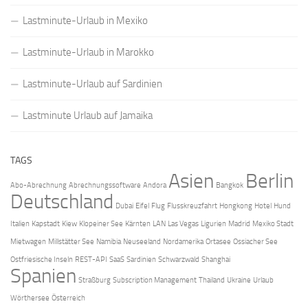
Lastminute-Urlaub in Mexiko
Lastminute-Urlaub in Marokko
Lastminute-Urlaub auf Sardinien
Lastminute Urlaub auf Jamaika
TAGS
Asien
Berlin
Abo-Abrechnung
Abrechnungssoftware
Andora
Bangkok
Deutschland
Dubai
Eifel
Flug
Flusskreuzfahrt
Hongkong
Hotel
Hund
Italien
Kapstadt
Kiew
Klopeiner See
Kärnten
LAN
Las Vegas
Ligurien
Madrid
Mexiko Stadt
Mietwagen
Millstätter See
Namibia
Neuseeland
Nordamerika
Ortasee
Ossiacher See
Ostfriesische Inseln
REST-API
SaaS
Sardinien
Schwarzwald
Shanghai
Spanien
Straßburg
Subscription Management
Thailand
Ukraine
Urlaub
Wörthersee
Österreich