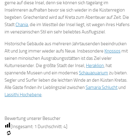
gerne auf diese Insel, denn sie können sich tagelang im
Inselinneren aufhalten bevor sie sich wieder in die Küstenregion
begeben. Griechenland wird auf Kreta zum Abenteuer auf Zeit. Die
Stadt
Chania
, die im Westteil der Insel liegt, ist wegen ihres Hafens
im venezianischen Stil ein sehr beliebtes Ausflugsziel.
Historische Gebäude aus mehreren Jahrtausenden beeindrucken
Alt und Jung immer wieder aufs Neue. Insbesondere
Knossos
mit
seinen minoischen Ausgrabungsstätten ist das Ziel vieler
Kulturreisender. Die größte Stadt der Insel,
Heraklion
, hat
spannende Museen und ein modernes
Schauaquarium
zu bieten.
Segler und Surfer lieben die leichten Winde an den Küsten Kretas.
Alle Gäste finden ihr Lieblingsziel zwischen
Samaria Schlucht
und
Lassithi Hochebene
.
Bewertung unserer Besucher
[Insgesamt:
1
Durchschnitt:
4
]