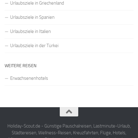
Urlaubsziele in Griechenland
Urlaubsziele in Spanien
Urlaubsziele in Italien
Urlaubsziele in der Türkei
WEITERE REISEN
Erwachsenenhotels
Holiday-Scout.de - Günstige Pauschalreisen, Lastminute-Urlaub,
Städtereisen, Wellness-Reisen, Kreuzfahrten, Flüge, Hotels,