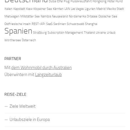
Dubai
Eifel
Flug
Flusskreuzfahrt
Hongkong
Hotel
Hund
Italien
Kapstadt
Kiew
Klopeiner See
Kärnten
LAN
Las Vegas
Ligurien
Madrid
Mexiko Stadt
Mietwagen
Millstätter See
Namibia
Neuseeland
Nordamerika
Ortasee
Ossiacher See
Ostfriesische Inseln
REST-API
SaaS
Sardinien
Schwarzwald
Shanghai
Spanien
Straßburg
Subscription Management
Thailand
Ukraine
Urlaub
Wörthersee
Österreich
PARTNER
Mit
dem Wohnmobil durch Australien
Überwintern mit
Langzeiturlaub
REISE-ZIELE
Ziele Weltweit
Urlaubsziele in Europa