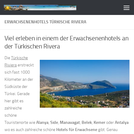
Zum Inhalt springen
ERWACHSENENHOTELS TÜRKISCHE RIVIERA
Viel erleben in einem der Erwachsenenhotels an
der Türkischen Rivera
Die
Türkische
Riviera
erstreckt
sich fast 1000
Kilometer an der
Südküste der
Türkei. Gerade
hier gibt es
zahlreiche
schöne
Touristenorte wie
Alanya
,
Side
,
Manavagat
,
Belek
,
Kemer
oder
Antalya
wo es auch zahlreiche schöne
Hotels für Erwachsene
gibt. Genau