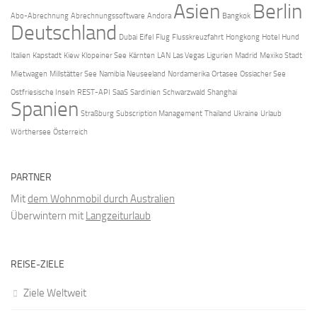
Asien
Berlin
Abo-Abrechnung
Abrechnungssoftware
Andora
Bangkok
Deutschland
Dubai
Eifel
Flug
Flusskreuzfahrt
Hongkong
Hotel
Hund
Italien
Kapstadt
Kiew
Klopeiner See
Kärnten
LAN
Las Vegas
Ligurien
Madrid
Mexiko Stadt
Mietwagen
Millstätter See
Namibia
Neuseeland
Nordamerika
Ortasee
Ossiacher See
Ostfriesische Inseln
REST-API
SaaS
Sardinien
Schwarzwald
Shanghai
Spanien
Straßburg
Subscription Management
Thailand
Ukraine
Urlaub
Wörthersee
Österreich
PARTNER
Mit
dem Wohnmobil durch Australien
Überwintern mit
Langzeiturlaub
REISE-ZIELE
Ziele Weltweit